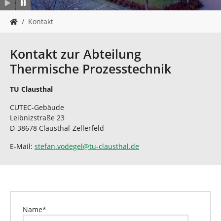
n
S
Kontakt
i
e
s
Kontakt zur Abteilung
i
Thermische Prozesstechnik
n
d
h
TU Clausthal
i
CUTEC-Gebäude
e
Leibnizstraße 23
r
D-38678 Clausthal-Zellerfeld
:
E-Mail:
stefan.vodegel
@
tu-clausthal
.
de
Name
*