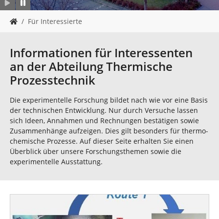
n
S
Für Interessierte
i
e
s
Informationen für Interessenten
i
an der Abteilung Thermische
n
d
Prozesstechnik
h
i
Die experimentelle Forschung bildet nach wie vor eine Basis
e
der technischen Entwicklung. Nur durch Versuche lassen
r
sich Ideen, Annahmen und Rechnungen bestätigen sowie
:
Zusammenhänge aufzeigen. Dies gilt besonders für thermo-
chemische Prozesse. Auf dieser Seite erhalten Sie einen
Überblick über unsere Forschungsthemen sowie die
experimentelle Ausstattung.